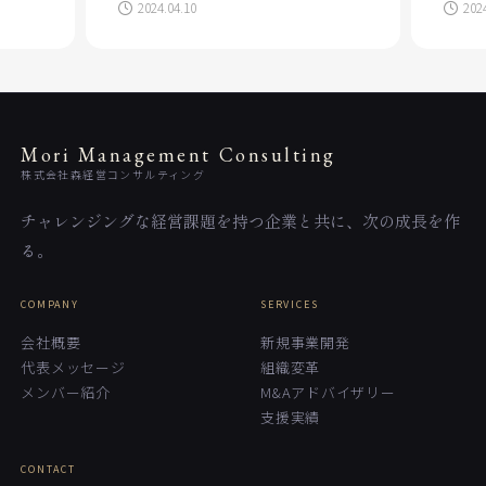
2024.04.10
202
Mori Management Consulting
株式会社森経営コンサルティング
チャレンジングな経営課題を持つ企業と共に、次の成長を作
る。
COMPANY
SERVICES
会社概要
新規事業開発
代表メッセージ
組織変革
メンバー紹介
M&Aアドバイザリー
支援実績
CONTACT