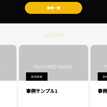
事例一覧
関連事例
新規事業
新
事例サンプル1
事例